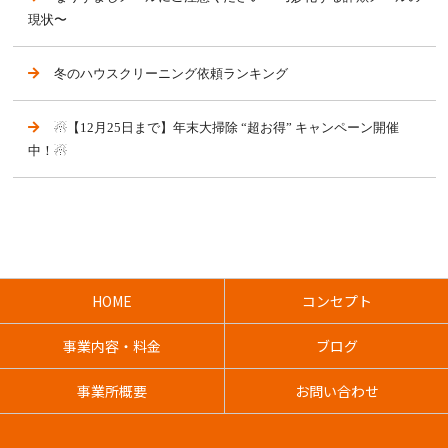
現状〜
冬のハウスクリーニング依頼ランキング
☃【12月25日まで】年末大掃除 “超お得” キャンペーン開催
中！☃
HOME
コンセプト
事業内容・料金
ブログ
事業所概要
お問い合わせ